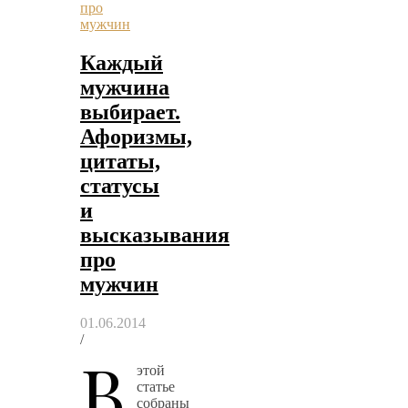
про
мужчин
Каждый
мужчина
выбирает.
Афоризмы,
цитаты,
статусы
и
высказывания
про
мужчин
01.06.2014
/
В
этой
статье
собраны