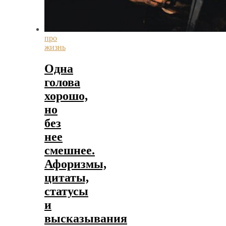
про
жизнь
Одна
голова
хорошо,
но
без
нее
смешнее.
Афоризмы,
цитаты,
статусы
и
высказывания