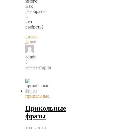
много.
Как
разобраться
и
что
выбрать?
читать
далее
admin
3
комментария
прикольные
Прикольные
фразы
10.06.2014