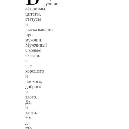
лучшие
афоризмы,
цитаты,
статусы
и
высказывания
про
мужчин.
Мужчины!
Сколько
сказано
о
вас
хорошего
и
плохого,
доброго
и
злого.
Да,
и
злого.
Ну
да
это