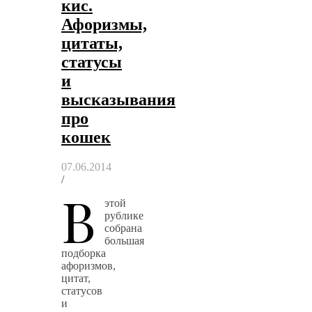
кис.
Афоризмы,
цитаты,
статусы
и
высказывания
про
кошек
07.06.2014
/
В
этой
рублике
собрана
большая
подборка
афоризмов,
цитат,
статусов
и