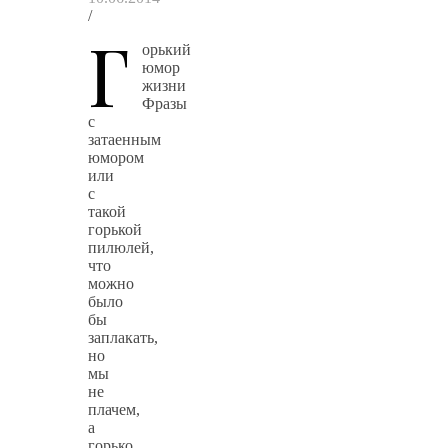
/
Г
орький
юмор
жизни
Фразы
с
затаенным
юмором
или
с
такой
горькой
пилюлей,
что
можно
было
бы
заплакать,
но
мы
не
плачем,
а
горько