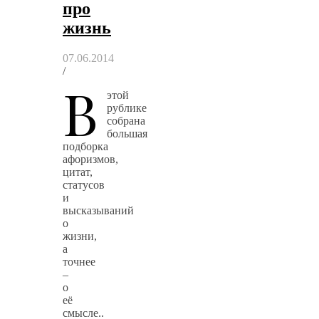
про
жизнь
07.06.2014
/
В
этой
рублике
собрана
большая
подборка
афоризмов,
цитат,
статусов
и
высказываний
о
жизни,
а
точнее
–
о
её
смысле..