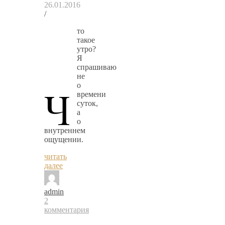
26.01.2016
/
то
такое
утро?
Я
спрашиваю
не
Ч
о
времени
суток,
а
о
внутреннем
ощущении.
читать
далее
admin
2
комментария