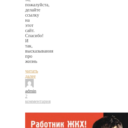
пожалуйста,
делайте
ссылку
на
этот
сайт.
Спасибо!
И
так,
высказывания
про
жизнь
читать
далее
admin
2
комментария