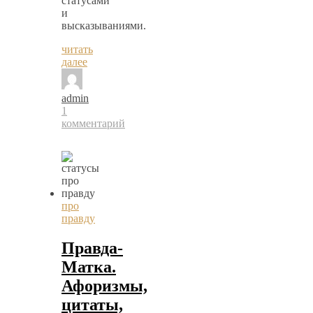
статусами
и
высказываниями.
читать
далее
admin
1
комментарий
про
правду
Правда-
Матка.
Афоризмы,
цитаты,