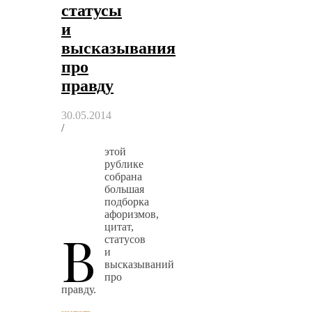
статусы
и
высказывания
про
правду
30.05.2014
/
этой
рублике
собрана
большая
подборка
афоризмов,
В
цитат,
статусов
и
высказываний
про
правду.