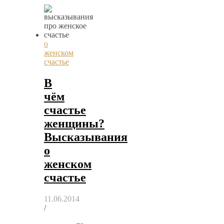
о
женском
счастье
В
чём
счастье
женщины?
Высказывания
о
женском
счастье
11.06.2014
/