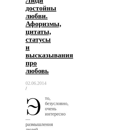
Люди
достойны
любви.
Афоризмы,
цитаты,
статусы
и
высказывания
про
любовь
02.06.2014
/
Э
то,
безусловно,
очень
интересно
—
размышления
людей