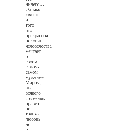
ничего…
Однако
хватит
и
того,
что
прекрасная
половина
человечества
мечтает
о
своем
самом-
самом
мужчине.
Миром,
вне
всякого
сомненья,
правит
не
только
любовь,
но
и