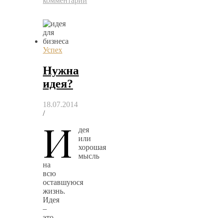
комментарий
Успех
Нужна
идея?
18.07.2014
/
И
дея
или
хорошая
мысль
на
всю
оставшуюся
жизнь.
Идея
–
это