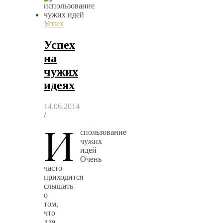
Успех
Успех
на
чужих
идеях
14.06.2014
/
И
спользование
чужих
идей
Очень
часто
приходится
слышать
о
том,
что
для