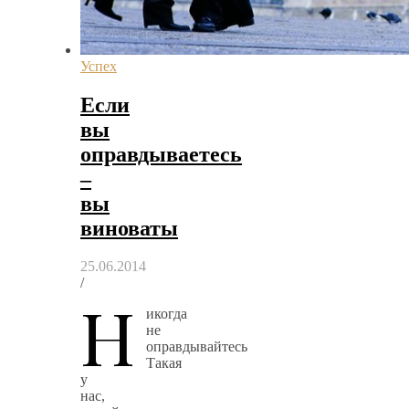
Успех
Если
вы
оправдываетесь
–
вы
виноваты
25.06.2014
/
Н
икогда
не
оправдывайтесь
Такая
у
нас,