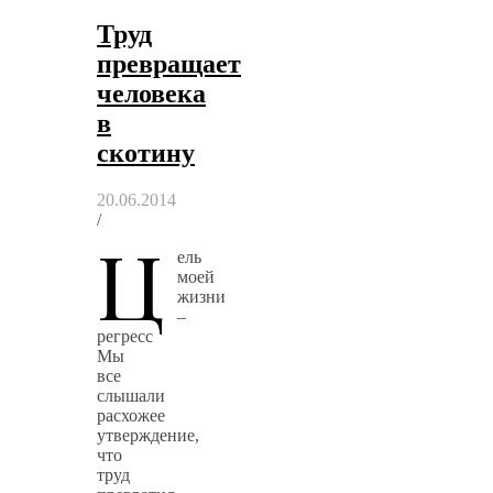
Труд
превращает
человека
в
скотину
20.06.2014
/
Ц
ель
моей
жизни
–
регресс
Мы
все
слышали
расхожее
утверждение,
что
труд