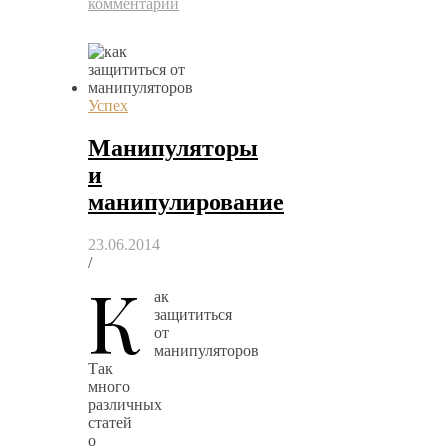
комментарий
Успех
Манипуляторы
и
манипулирование
23.06.2014
/
К
ак
защититься
от
манипуляторов
Так
много
различных
статей
о