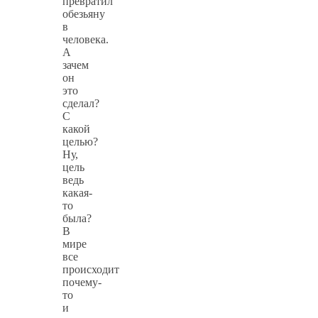
превратил
обезьяну
в
человека.
А
зачем
он
это
сделал?
С
какой
целью?
Ну,
цель
ведь
какая-
то
была?
В
мире
все
происходит
почему-
то
и