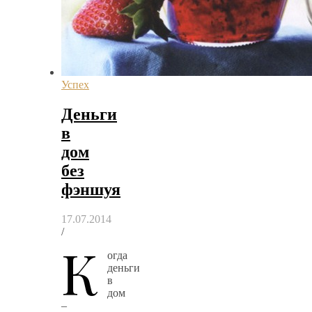
Успех
Деньги
в
дом
без
фэншуя
17.07.2014
/
К
огда
деньги
в
дом
–