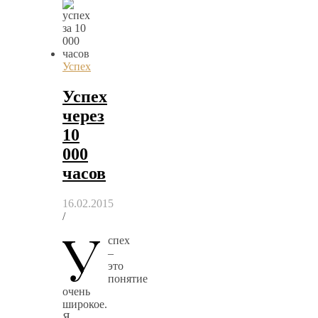
Успех
Успех
через
10
000
часов
16.02.2015
/
У
спех
–
это
понятие
очень
широкое.
Я