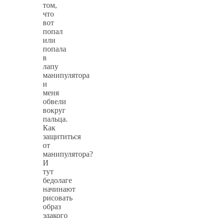
том,
что
вот
попал
или
попала
в
лапу
манипулятора
и
меня
обвели
вокруг
пальца.
Как
защититься
от
манипулятора?
И
тут
бедолаге
начинают
рисовать
образ
эдакого