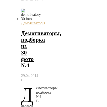
Демотиваторы
Демотиваторы,
подборка
из
30
фото
№1
29.04.2014
/
Д
емотиваторы,
подборка
№1
В
данной