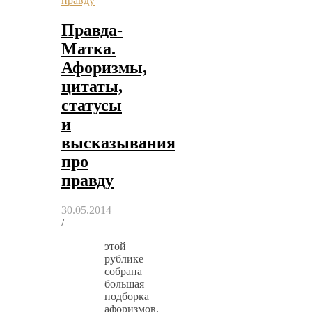
правду
Правда-
Матка.
Афоризмы,
цитаты,
статусы
и
высказывания
про
правду
30.05.2014
/
этой
рублике
собрана
большая
подборка
афоризмов,