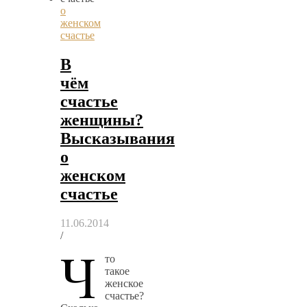
о
женском
счастье
В
чём
счастье
женщины?
Высказывания
о
женском
счастье
11.06.2014
/
Ч
то
такое
женское
счастье?