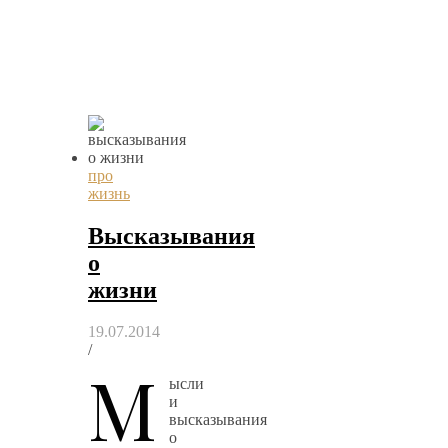
про
жизнь
Высказывания
о
жизни
19.07.2014
/
М
ысли
и
высказывания
о