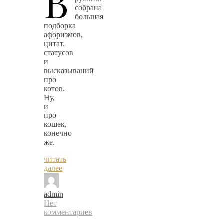
В
собрана
большая
подборка
афоризмов,
цитат,
статусов
и
высказываний
про
котов.
Ну,
и
про
кошек,
конечно
же.
читать
далее
admin
Нет
комментариев