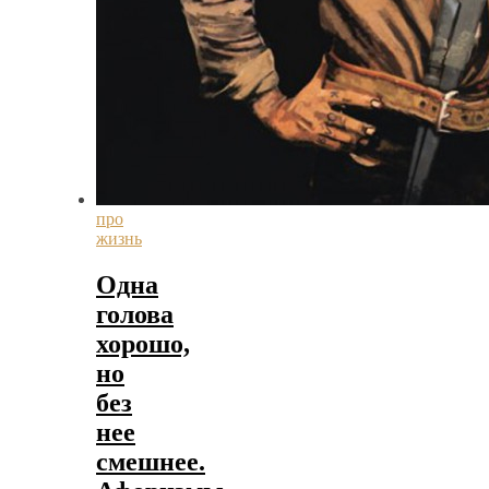
про
жизнь
Одна
голова
хорошо,
но
без
нее
смешнее.