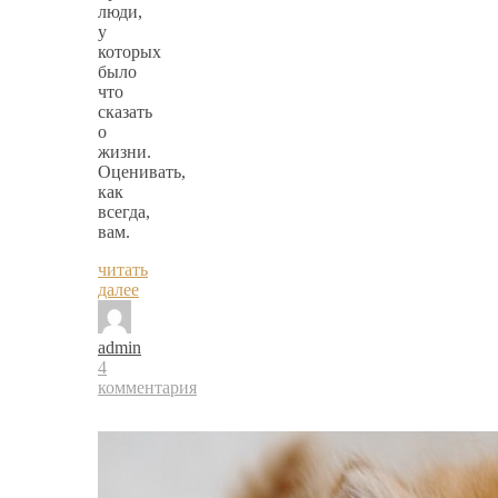
люди,
у
которых
было
что
сказать
о
жизни.
Оценивать,
как
всегда,
вам.
читать
далее
admin
4
комментария