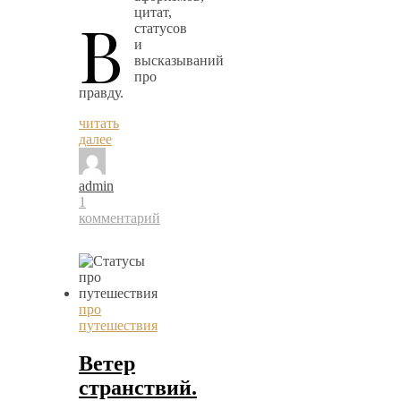
В
цитат,
статусов
и
высказываний
про
правду.
читать
далее
admin
1
комментарий
про
путешествия
Ветер
странствий.