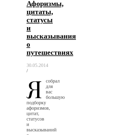
Афоризмы,
цитаты,
статусы
и
высказывания
о
путешествиях
30.05.2014
/
Я
собрал
для
вас
большую
подборку
афоризмов,
цитат,
статусов
и
высказываний