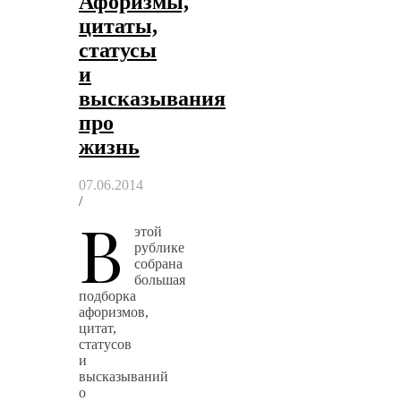
Афоризмы,
цитаты,
статусы
и
высказывания
про
жизнь
07.06.2014
/
В
этой
рублике
собрана
большая
подборка
афоризмов,
цитат,
статусов
и
высказываний
о