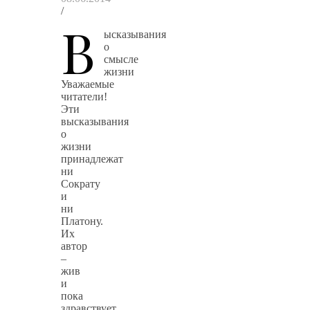
/
В
ысказывания
о
смысле
жизни
Уважаемые
читатели!
Эти
высказывания
о
жизни
принадлежат
ни
Сократу
и
ни
Платону.
Их
автор
–
жив
и
пока
здравствует,