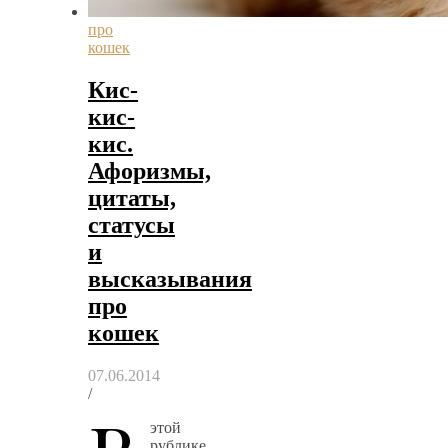
про
кошек
Кис-
кис-
кис.
Афоризмы,
цитаты,
статусы
и
высказывания
про
кошек
07.06.2014
/
этой
рублике