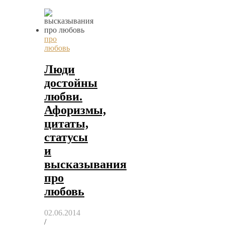
про
любовь
Люди
достойны
любви.
Афоризмы,
цитаты,
статусы
и
высказывания
про
любовь
02.06.2014
/