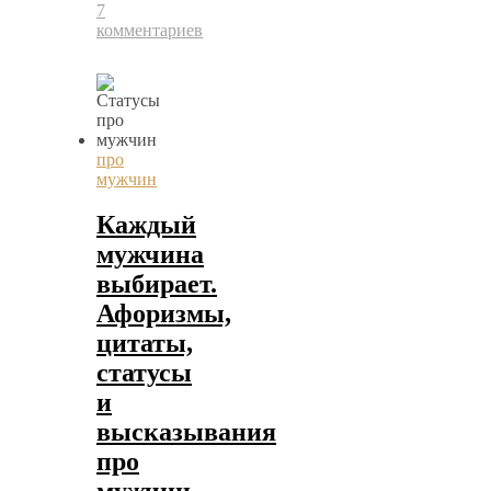
7
комментариев
про
мужчин
Каждый
мужчина
выбирает.
Афоризмы,
цитаты,
статусы
и
высказывания
про