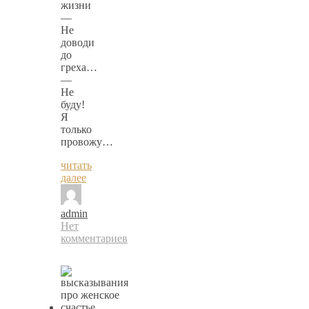
жизни
—
Не
доводи
до
греха…
—
Не
буду!
Я
только
провожу…
читать
далее
admin
Нет
комментариев