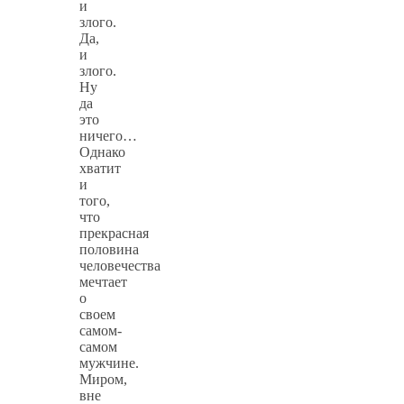
и
злого.
Да,
и
злого.
Ну
да
это
ничего…
Однако
хватит
и
того,
что
прекрасная
половина
человечества
мечтает
о
своем
самом-
самом
мужчине.
Миром,
вне