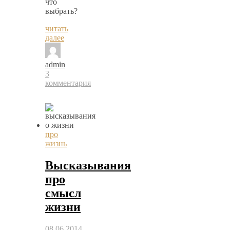
что
выбрать?
читать
далее
admin
3
комментария
про
жизнь
Высказывания
про
смысл
жизни
08.06.2014