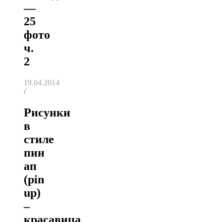
—
25
фото
ч.
2
19.04.2014
/
Рисунки
в
стиле
пин
ап
(pin
up)
–
красавица