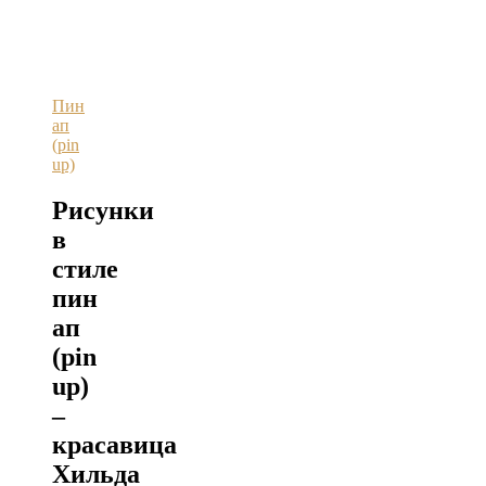
Пин
ап
(pin
up)
Рисунки
в
стиле
пин
ап
(pin
up)
–
красавица
Хильда