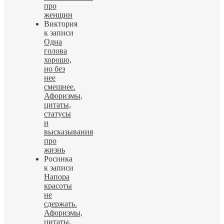
про
женщин
Виктория
к записи
Одна
голова
хорошо,
но без
нее
смешнее.
Афоризмы,
цитаты,
статусы
и
высказывания
про
жизнь
Росинка
к записи
Напора
красоты
не
сдержать.
Афоризмы,
цитаты,