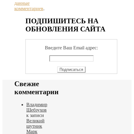
данные
комментариев
.
ПОДПИШИТЕСЬ НА
ОБНОВЛЕНИЯ САЙТА
Введите Ваш Email адрес:
Свежие
комментарии
Владимир
Шебзухов
к записи
Великий
шутник
Марк