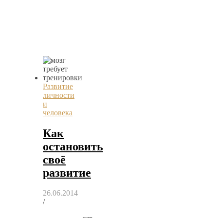
Развитие
личности
и
человека
Как
остановить
своё
развитие
26.06.2014
/