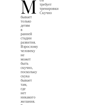
М
озг
требует
тренировки
Скучно
бывает
только
детям
в
ранней
стадии
развития.
Взрослому
человеку
не
может
быть
скучно,
поскольку
скука
бывает
там,
где
нет
никакого
желания.