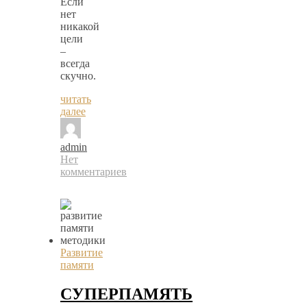
Если
нет
никакой
цели
–
всегда
скучно.
читать
далее
admin
Нет
комментариев
Развитие
памяти
СУПЕРПАМЯТЬ