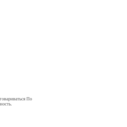
оговариваться По
ность.