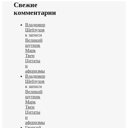
Свежие
комментарии
Владимир
Шебзухов
к записи
Великий
шутник
Марк
Твен
Цитаты
и
афоризмы
Владимир
Шебзухов
к записи
Великий
шутник
Марк
Твен
Цитаты
и
афоризмы
Георгий