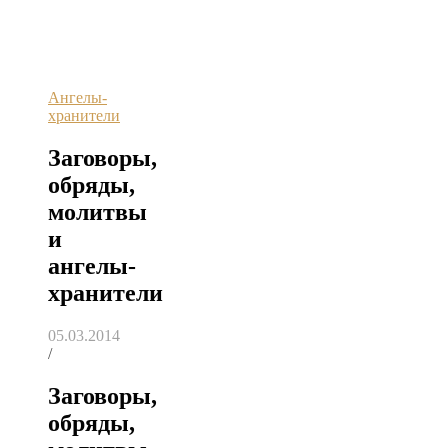
Ангелы-
хранители
Заговоры,
обряды,
молитвы
и
ангелы-
хранители
05.03.2014
/
Заговоры,
обряды,