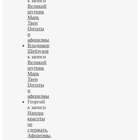
к записи
Великий
шутник
Марк
Твен
Цитаты
и
афоризмы
Владимир
Шебзухов
к записи
Великий
шутник
Марк
Твен
Цитаты
и
афоризмы
Георгий
к записи
Напора
красоты
не
сдержать.
Афоризмы,