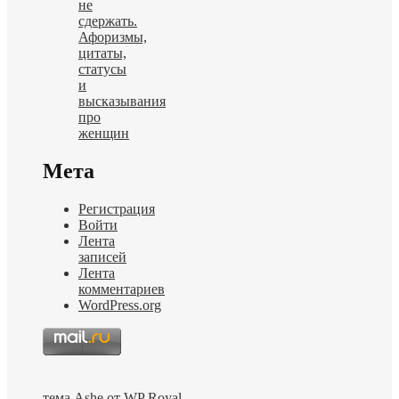
не
сдержать.
Афоризмы,
цитаты,
статусы
и
высказывания
про
женщин
Мета
Регистрация
Войти
Лента
записей
Лента
комментариев
WordPress.org
тема Ashe от
WP Royal
.