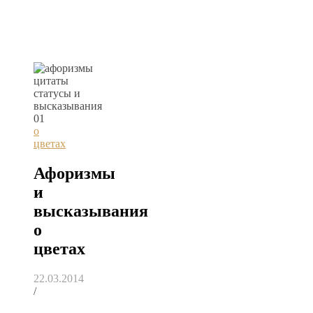
о
цветах
Афоризмы
и
высказывания
о
цветах
22.03.2014
/