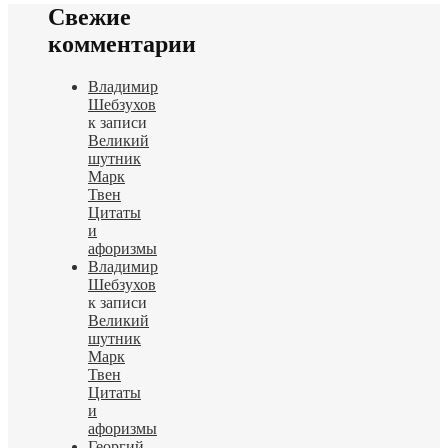
Свежие
комментарии
Владимир
Шебзухов
к записи
Великий
шутник
Марк
Твен
Цитаты
и
афоризмы
Владимир
Шебзухов
к записи
Великий
шутник
Марк
Твен
Цитаты
и
афоризмы
Георгий