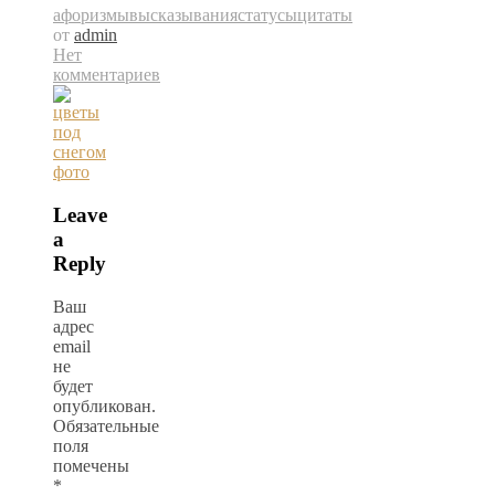
афоризмы
высказывания
статусы
цитаты
от
admin
Нет
комментариев
Leave
a
Reply
Ваш
адрес
email
не
будет
опубликован.
Обязательные
поля
помечены
*