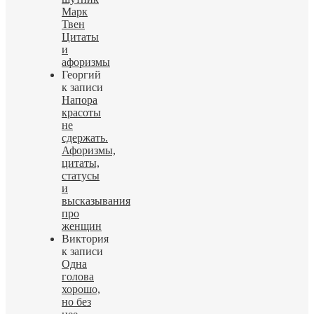
Марк
Твен
Цитаты
и
афоризмы
Георгий
к записи
Напора
красоты
не
сдержать.
Афоризмы,
цитаты,
статусы
и
высказывания
про
женщин
Виктория
к записи
Одна
голова
хорошо,
но без