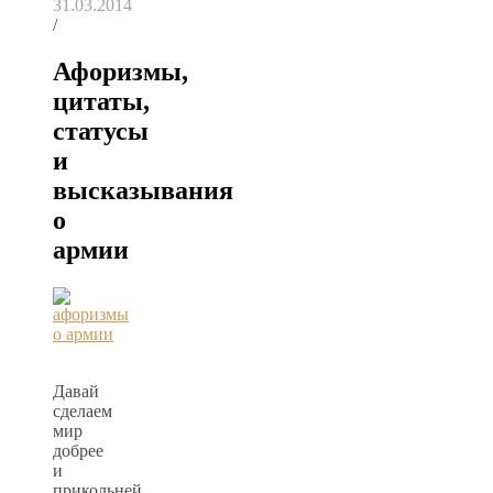
31.03.2014
/
Афоризмы,
цитаты,
статусы
и
высказывания
о
армии
Давай
сделаем
мир
добрее
и
прикольней.