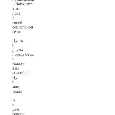
«Лайкните»
этот
пост
в
своей
социальной
сети.
Пусть
и
друзья
порадуются,
и
скажут
вам
спасибо!
Ну
и
мне,
тоже.
А
я
уже
говорю