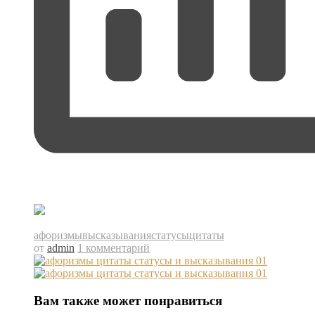
афоризмы
высказывания
статусы
цитаты
от
admin
1 комментарий
Вам также может понравиться