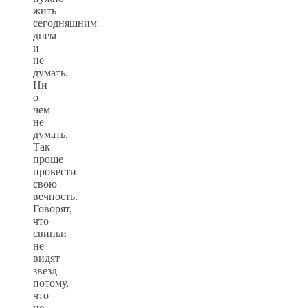
жить
сегодняшним
днем
и
не
думать.
Ни
о
чем
не
думать.
Так
проще
провести
свою
вечность.
Говорят,
что
свиньи
не
видят
звезд
потому,
что
не