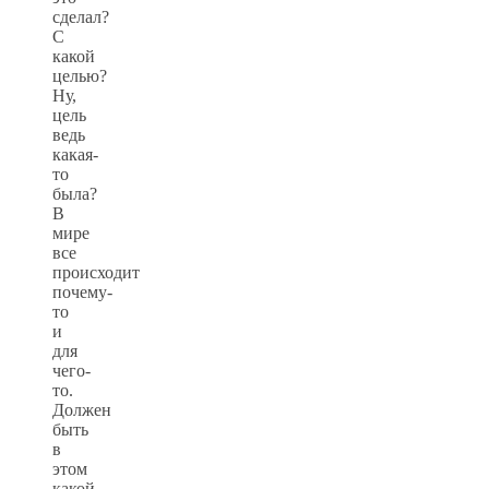
сделал?
С
какой
целью?
Ну,
цель
ведь
какая-
то
была?
В
мире
все
происходит
почему-
то
и
для
чего-
то.
Должен
быть
в
этом
какой-