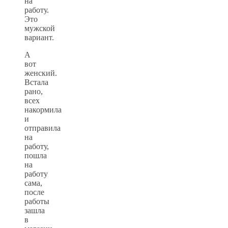
на
работу.
Это
мужской
вариант.
А
вот
женский.
Встала
рано,
всех
накормила
и
отправила
на
работу,
пошла
на
работу
сама,
после
работы
зашла
в