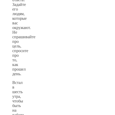
Задайте
его
людям,
которые
вас
окружают.
Не
спрашивайте
про
цель,
спросите
про
то,
как
прошел
день.
Встал
в
шесть
утра,
чтобы
быть
на
работе