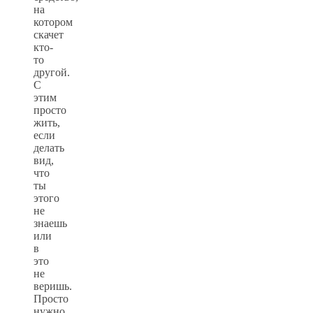
на
котором
скачет
кто-
то
другой.
С
этим
просто
жить,
если
делать
вид,
что
ты
этого
не
знаешь
или
в
это
не
веришь.
Просто
нужно