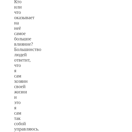
Кто
или
что
оказывает
на
неё
самое
большое
влияние?
Большинство
людей
ответит,
что
я
сам
хозяин
своей
жизни
и
это
я
сам
так
собой
управляюсь.