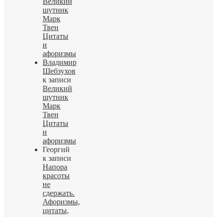
Великий
шутник
Марк
Твен
Цитаты
и
афоризмы
Владимир
Шебзухов
к записи
Великий
шутник
Марк
Твен
Цитаты
и
афоризмы
Георгий
к записи
Напора
красоты
не
сдержать.
Афоризмы,
цитаты,