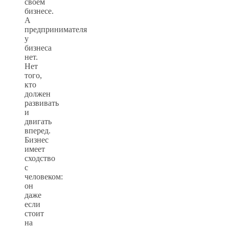
своём
бизнесе.
А
предпринимателя
у
бизнеса
нет.
Нет
того,
кто
должен
развивать
и
двигать
вперед.
Бизнес
имеет
сходство
с
человеком:
он
даже
если
стоит
на