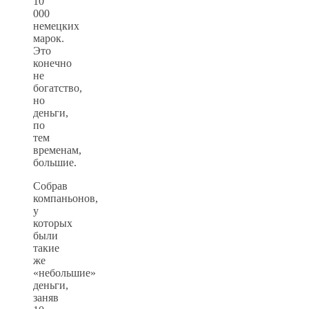
10
000
немецких
марок.
Это
конечно
не
богатство,
но
деньги,
по
тем
временам,
большие.
Собрав
компаньонов,
у
которых
были
такие
же
«небольшие»
деньги,
заняв