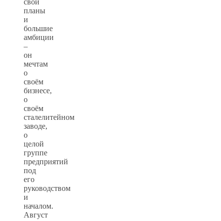
свои
планы
и
большие
амбиции
–
он
мечтам
о
своём
бизнесе,
о
своём
сталелитейном
заводе,
о
целой
группе
предприятий
под
его
руководством
и
началом.
Август