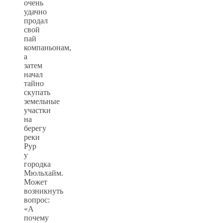
очень
удачно
продал
свой
пай
компаньонам,
а
затем
начал
тайно
скупать
земельные
участки
на
берегу
реки
Рур
у
городка
Мюльхайм.
Может
возникнуть
вопрос:
«А
почему