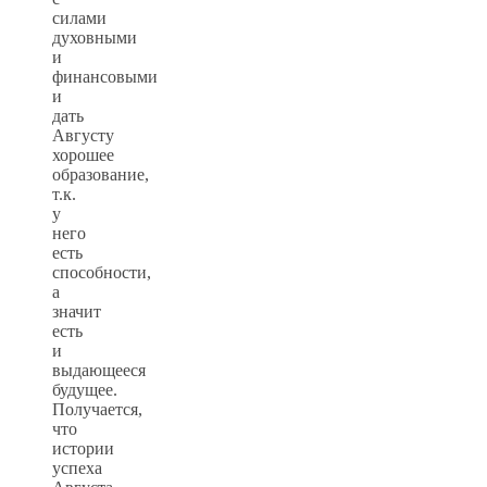
силами
духовными
и
финансовыми
и
дать
Августу
хорошее
образование,
т.к.
у
него
есть
способности,
а
значит
есть
и
выдающееся
будущее.
Получается,
что
истории
успеха