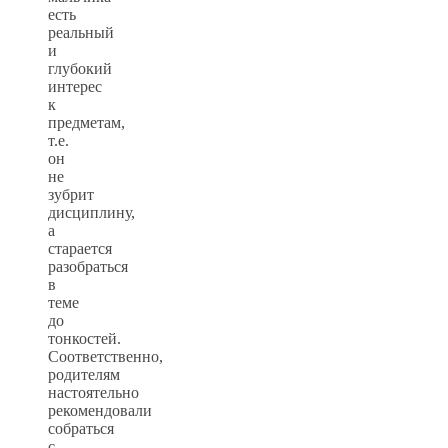
есть
реальный
и
глубокий
интерес
к
предметам,
т.е.
он
не
зубрит
дисциплину,
а
старается
разобраться
в
теме
до
тонкостей.
Соответственно,
родителям
настоятельно
рекомендовали
собраться
с