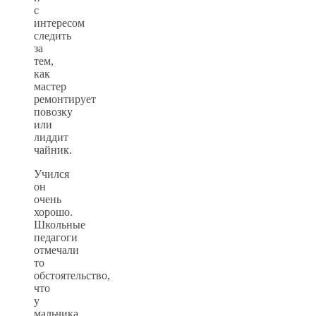
с
интересом
следить
за
тем,
как
мастер
ремонтирует
повозку
или
лиддит
чайник.
Учился
он
очень
хорошо.
Школьные
педагоги
отмечали
то
обстоятельство,
что
у
мальчика