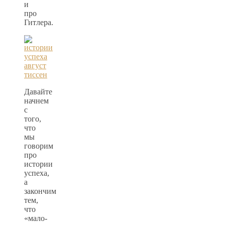
и
про
Гитлера.
Давайте
начнем
с
того,
что
мы
говорим
про
истории
успеха,
а
закончим
тем,
что
«мало-