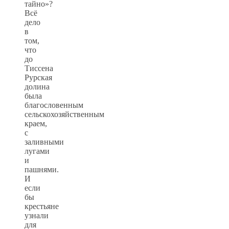
тайно»?
Всё
дело
в
том,
что
до
Тиссена
Рурская
долина
была
благословенным
сельскохозяйственным
краем,
с
заливными
лугами
и
пашнями.
И
если
бы
крестьяне
узнали
для