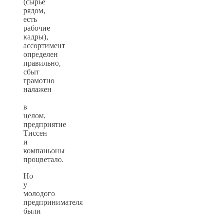
(сырье
рядом,
есть
рабочие
кадры),
ассортимент
определен
правильно,
сбыт
грамотно
налажен
–
в
целом,
предприятие
Тиссен
и
компаньоны
процветало.
Но
у
молодого
предпринимателя
были